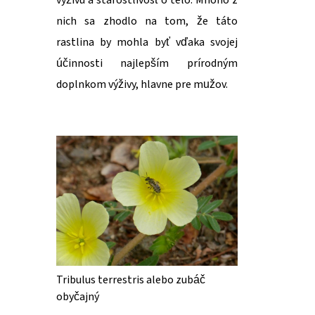
výživu a starostlivosť o telo. Mnoho z
nich sa zhodlo na tom, že táto
rastlina by mohla byť vďaka svojej
účinnosti najlepším prírodným
doplnkom výživy, hlavne pre mužov.
Tribulus terrestris alebo zubáč
obyčajný