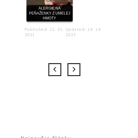
ALERGIE NA
PEŇAŽENKY Z UMELEJ
HMOTY
Published: 22. 01.
Updated: 10. 10.
2021
2023