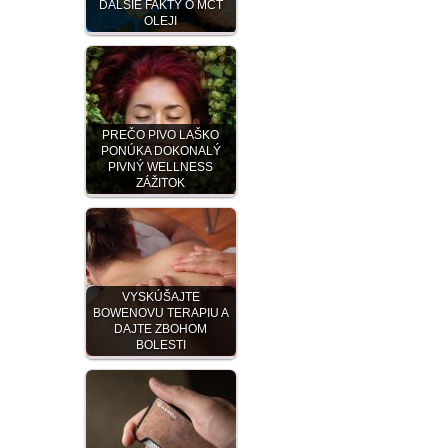
ĎALŠIE FAKTY O MCT
OLEJI
PREČO PIVO LAŠKO
PONÚKA DOKONALÝ
PIVNÝ WELLNESS
ZÁŽITOK
VYSKÚŠAJTE
BOWENOVU TERAPIU A
DAJTE ZBOHOM
BOLESTI