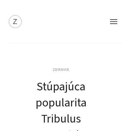
Zdravý životný štýl
Z
ZDRAVIE
Stúpajúca
popularita
Tribulus