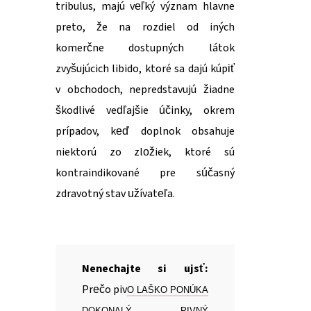
tribulus, majú veľký význam hlavne
preto, že na rozdiel od iných
komerčne dostupných látok
zvyšujúcich libido, ktoré sa dajú kúpiť
v obchodoch, nepredstavujú žiadne
škodlivé vedľajšie účinky, okrem
prípadov, keď doplnok obsahuje
niektorú zo zložiek, ktoré sú
kontraindikované pre súčasný
zdravotný stav užívateľa.
Nenechajte si ujsť:
Prečo piv
O LAŠKO PONÚKA
DOKONALÝ PIVNÝ