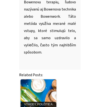
Bowenovu terapiu, ľudovo
nazývanú aj Bowenova technika
alebo Bowenwork. Táto
metóda využíva merané malé
vstupy, ktoré stimulujú telo,
aby sa samo uzdravilo a
vyliečilo, často tým najhlbším
spôsobom.
Related Posts:
VÝHODY, POUŽITIE A