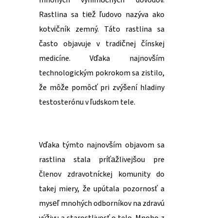
mnohých výnimočných dôvodov.
Rastlina sa tiež ľudovo nazýva ako
kotvičník zemný. Táto rastlina sa
často objavuje v tradičnej čínskej
medicíne. Vďaka najnovším
technologickým pokrokom sa zistilo,
že môže pomôcť pri zvýšení hladiny
testosterónu v ľudskom tele.
Vďaka týmto najnovším objavom sa
rastlina stala príťažlivejšou pre
členov zdravotníckej komunity do
takej miery, že upútala pozornosť a
myseľ mnohých odborníkov na zdravú